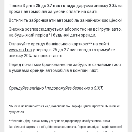
Тільки 3 дні з
25
до
27 листопада
даруємо знижку
20%
на
прокат автомобілів за умови оплати на сайті.
Встигніть забронювати автомобіль за найнижчою ціною!
Знижка розповсюджується абсолютно на всі групи авто,
на будь-який період* і будь-які дати оренди.
Оплачуйте оренду банківською карткою** на сайті
www.sixt.ua
у період з 25 до 27 листопада і отримуйте
знижку 20% на прокат авто.
Перед початком бронювання не забудьте ознайомитися
з
умовами оренди автомобілів в компанії Sixt.
Орендуйте вигідно і подорожуйте безпечно з SIXT.
*Знижка не поширюється на діючі спеціальні тарифи і діючі прокати. Знижки не
сумуються.
**Зверніть, будь ласка, вашу увагу на те, що орендар має бути власником
банківської картки, з якої здійснювалась оплата. Персональні дані водія та спосіб