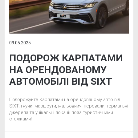
09.05.2025
ПОДОРОЖ КАРПАТАМИ
НА ОРЕНДОВАНОМУ
АВТОМОБІЛІ ВІД SIXT
Подорожуйте Карпатами на орендованому авто від
SIXT: гнучкі маршрути, мальовничі перевали, термальні
джерела та унікальні локації поза туристичними
стежками!