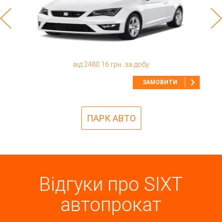
від 2480.16 грн. за добу
ЗАМОВИТИ
ПАРК АВТО
Відгуки про SIXT
автопрокат