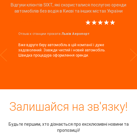
Відгуки клієнтів SIXT, які скористалися послугою оренди
автомобілів без водія в Києві та інших містах України
V*******R T.
Отзыв к станции проката
Львів Аеропорт
Вже вдруге беру автомобіль в цій компанії і дуже
задоволений. Завжди чистий і новий автомобіль.
Швидка процедура оформлення оренди.
Залишайся на зв'язку!
Будьте першим, хто дізнається про ексклюзивні новини та
пропозиції!