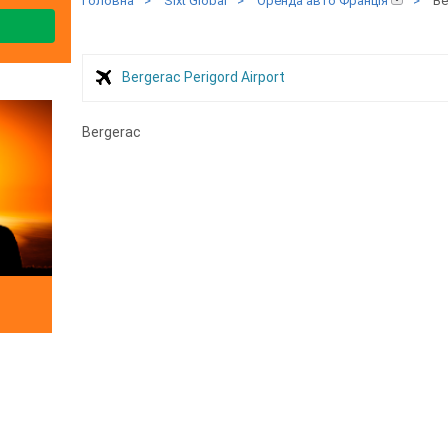
Головна
>
Sixt Global
>
Оренда авто Франція
>
Be
Bergerac Perigord Airport
Bergerac