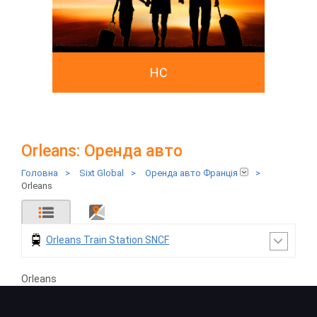
HC
Orleans: Оренда авто
Головна
>
Sixt Global
>
Оренда авто Франція
>
Orleans
Orleans Train Station SNCF
Orleans