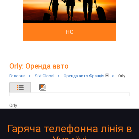
HC
Orly: Оренда авто
Головна
>
Sixt Global
>
Оренда авто Франція
>
Orly
Orly
Гаряча телефонна лінія в