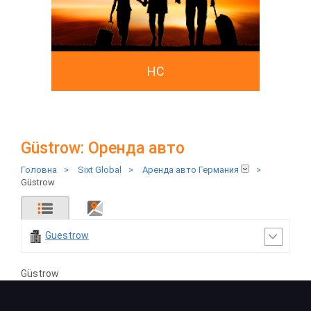
HC
Güstrow: Оренда авто
Головна
>
Sixt Global
>
Аренда авто Германия
>
Güstrow
Guestrow
Güstrow