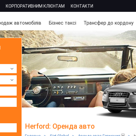
КОРПОРАТИВНИМ КЛІЄНТАМ
КОНТАКТИ
одаж автомобілів
Бізнес таксі
Трансфер до кордону
м
Herford: Оренда авто
Головна
>
Sixt Global
>
Аренда авто Германия
>
H