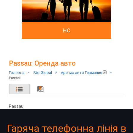
HC
Passau: Оренда авто
Головна
>
Sixt Global
>
Аренда авто Германия
>
Passau
Passau
Гаряча телефонна лінія в