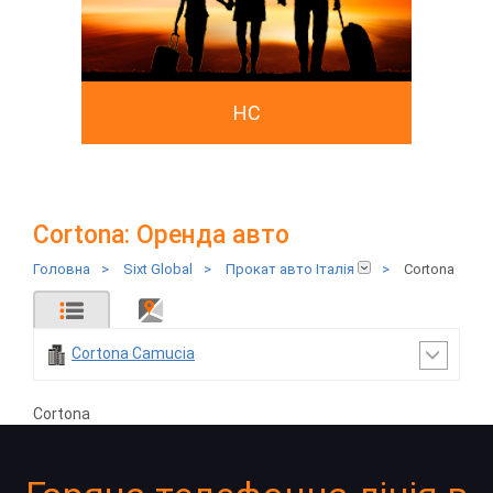
HC
Cortona: Оренда авто
Головна
>
Sixt Global
>
Прокат авто Італія
>
Cortona
Cortona Camucia
Cortona