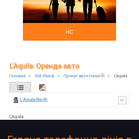
HC
L'Aquila: Оренда авто
Головна
>
Sixt Global
>
Прокат авто Італія
>
L'Aquila
L Aquila North
L'Aquila