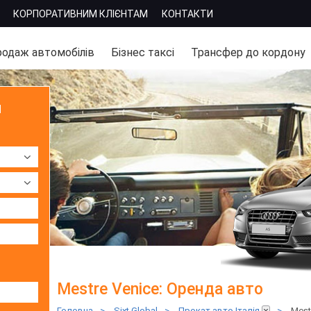
КОРПОРАТИВНИМ КЛІЄНТАМ
КОНТАКТИ
одаж автомобілів
Бізнес таксі
Трансфер до кордону
м
Mestre Venice: Оренда авто
Головна
>
Sixt Global
>
Прокат авто Італія
>
Mest