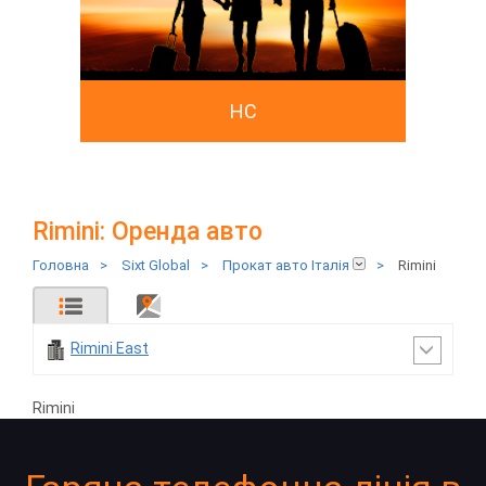
HC
Rimini: Оренда авто
Головна
>
Sixt Global
>
Прокат авто Італія
>
Rimini
Rimini East
Rimini