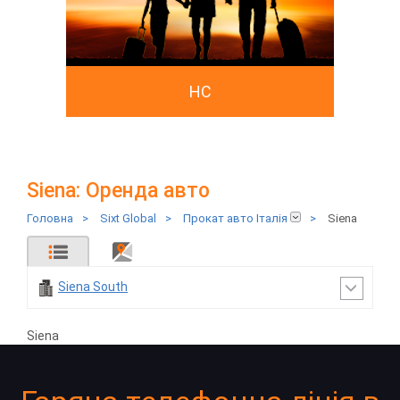
HC
Siena: Оренда авто
Головна
>
Sixt Global
>
Прокат авто Італія
>
Siena
Siena South
Siena