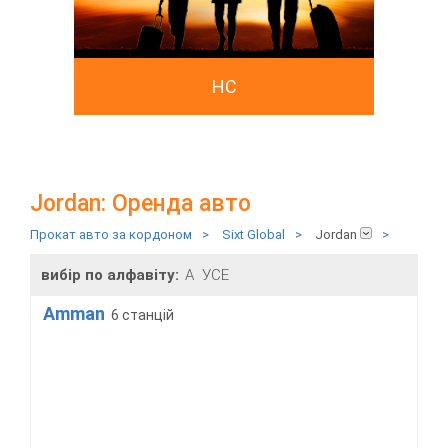
HC
Jordan: Оренда авто
Прокат авто за кордоном
>
Sixt Global
>
Jordan
>
вибір по алфавіту:
A
УСЕ
Amman
6 станцій