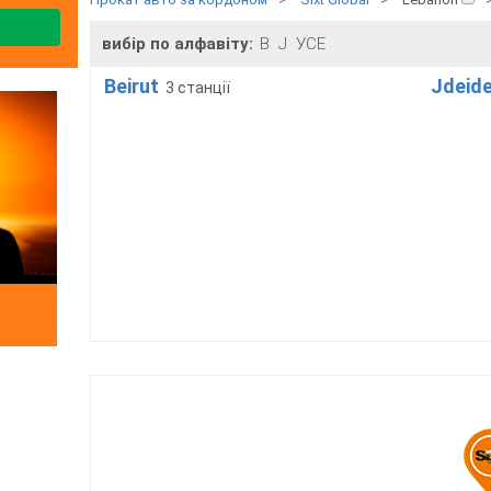
вибір по алфавіту:
B
J
УСЕ
Beirut
Jdeid
3 станції