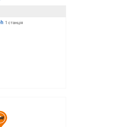
eh
1 станція