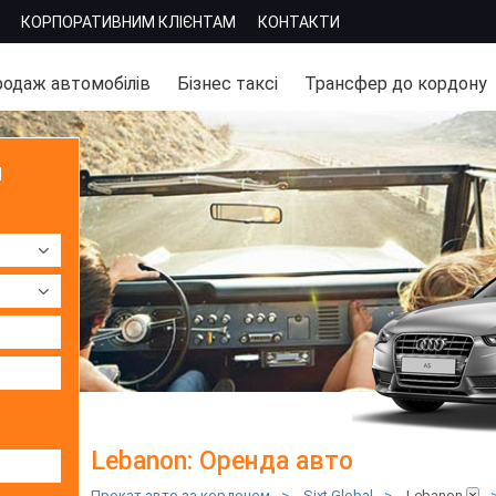
КОРПОРАТИВНИМ КЛІЄНТАМ
КОНТАКТИ
одаж автомобілів
Бізнес таксі
Трансфер до кордону
м
Lebanon: Оренда авто
Прокат авто за кордоном
>
Sixt Global
>
Lebanon