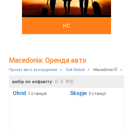
HC
Macedonia: Оренда авто
Прокат авто за кордоном
>
Sixt Global
>
Macedonia
>
вибір по алфавіту:
O
S
УСЕ
Ohrid
Skopje
1 станція
3 станції