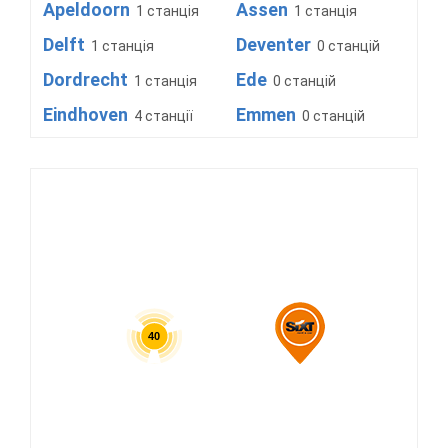
Apeldoorn
Assen
1 станція
1 станція
Delft
Deventer
1 станція
0 станцій
Dordrecht
Ede
1 станція
0 станцій
Eindhoven
Emmen
4 станції
0 станцій
Gouda
Groningen
1 станція
2 станції
Heerlen
Hengelo
0 станцій
0 станцій
Hilversum
Hoofddorp
1 станція
1 станція
Hoorn
Leiderdorp
0 станцій
1 станція
Lelystad
Maastricht
1 станція
2 станції
Nieuwegein
Purmerend
1 станція
1 станція
40
Ridderkerk
Rijswijk
1 станція
1 станція
Rotterdam
s Gravenhage
4 станції
1
станція