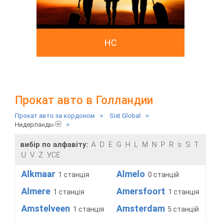
HC
Прокат авто в Голландии
Прокат авто за кордоном
>
Sixt Global
>
Нидерланды
>
вибір по алфавіту:
A
D
E
G
H
L
M
N
P
R
s
S
T
U
V
Z
УСЕ
Alkmaar
Almelo
1 станція
0 станцій
Almere
Amersfoort
1 станція
1 станція
Amstelveen
Amsterdam
1 станція
5 станцій