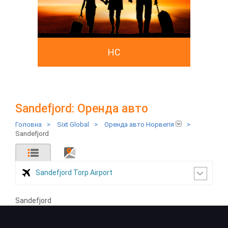
HC
Sandefjord: Оренда авто
Головна
>
Sixt Global
>
Оренда авто Норвегія
>
Sandefjord
Sandefjord Torp Airport
Sandefjord