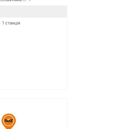
e
1 станція