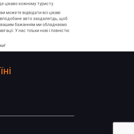
уде цікаво кожному туристу.
ви можете відвідати всі цікаві
 вподобане авто заздалегідь, щоб
а вашим бажанням ми обладнаємо
гації. У нас тільки нові і повністю
ки!
їні