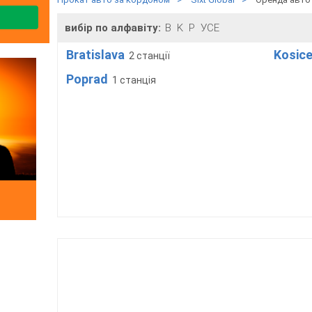
вибір по алфавіту:
B
K
P
УСЕ
Bratislava
Kosic
2 станції
Poprad
1 станція