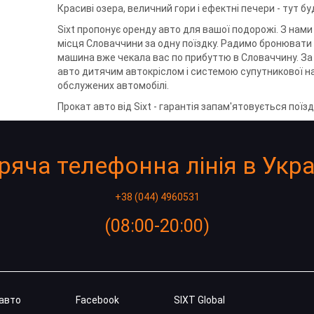
Красиві озера, величний гори і ефектні печери - тут б
Sixt пропонує оренду авто для вашої подорожі. З нами 
місця Словаччини за одну поїздку. Радимо бронювати
машина вже чекала вас по прибуттю в Словаччину. З
авто дитячим автокріслом і системою супутникової наві
обслужених автомобілі.
Прокат авто від Sixt - гарантія запам'ятовується поїзд
ряча телефонна лінія в Укра
+38 (044) 4960531
(08:00-20:00)
 авто
Facebook
SIXT Global