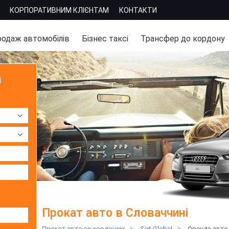
КОРПОРАТИВНИМ КЛІЄНТАМ
КОНТАКТИ
одаж автомобілів
Бізнес таксі
Трансфер до кордону
м
Прокат авто в Словаччині
Прокат авто за кордоном
>
Sixt Global
>
Оренда авто