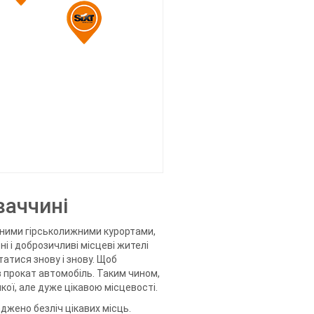
ваччині
рними гірськолижними курортами,
 і доброзичливі місцеві жителі
атися знову і знову. Щоб
в прокат автомобіль. Таким чином,
икої, але дуже цікавою місцевості.
джено безліч цікавих місць.