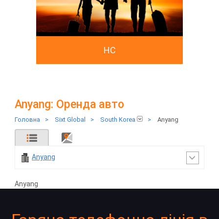
HC
Anyang: Оренда авто
Головна
>
Sixt Global
>
South Korea
>
Anyang
Anyang
Anyang