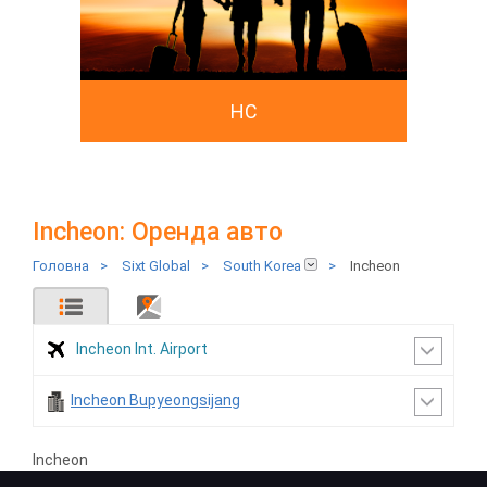
HC
Incheon: Оренда авто
Головна
>
Sixt Global
>
South Korea
>
Incheon
Incheon Int. Airport
Incheon Bupyeongsijang
Incheon