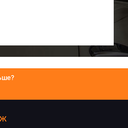
ьше?
аж