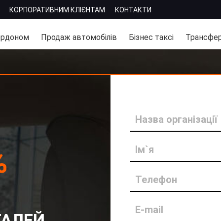
КОРПОРАТИВНИМ КЛІЄНТАМ
КОНТАКТИ
ордоном
Продаж автомобілів
Бізнес таксі
Трансфер
Назва організації
Ім`я
%
Телефон
E-mail
АЛЕЙ,