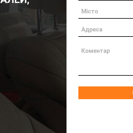
Місто
Адреса
Коментар
И