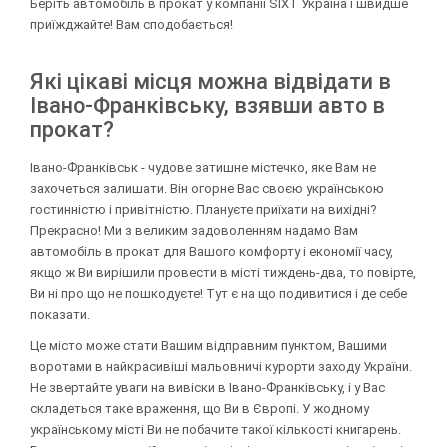
Беріть автомобіль в прокат у компанії SIXT Україна і швидше
приїжджайте! Вам сподобається!
Які цікаві місця можна відвідати в
Івано-Франківську, взявши авто в
прокат?
Івано-Франківськ - чудове затишне містечко, яке Вам не
захочеться залишати. Він огорне Вас своєю українською
гостинністю і привітністю. Плануєте приїхати на вихідні?
Прекрасно! Ми з великим задоволенням надамо Вам
автомобіль в прокат для Вашого комфорту і економії часу,
якщо ж Ви вирішили провести в місті тиждень-два, то повірте,
Ви ні про що не пошкодуєте! Тут є на що подивитися і де себе
показати.
Це місто може стати Вашим відправним пунктом, Вашими
воротами в найкрасивіші мальовничі курорти заходу України.
Не звертайте уваги на вивіски в Івано-Франківську, і у Вас
складеться таке враження, що Ви в Європі. У жодному
українському місті Ви не побачите такої кількості книгарень.