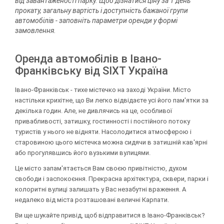
від завантаженості парку. Щоб дізнатися ціну за 1 день
прокату, загальну вартість і доступність бажаної групи
автомобілів - заповніть параметри оренди у формі
замовлення.
Оренда автомобілів в Івано-
Франківську від SIXT Україна
Івано-Франківськ - тихе містечко на заході України. Місто
настільки крихітне, що Ви легко відвідаєте усі його пам'ятки за
декілька годин. Але, не дивлячись на це, особливої
привабливості, затишку, гостинності і постійного потоку
туристів у нього не відняти. Насолодитися атмосферою і
старовиною цього містечка можна сидячи в затишній кав'ярні
або прогулявшись його вузькими вулицями.
Це місто запам'ятається Вам своєю привітністю, духом
свободи і заспокоєння. Прекрасна архітектура, сквери, парки і
колоритні вулиці залишать у Вас незабутні враження. А
недалеко від міста розташовані величні Карпати.
Ви ще шукайте привід, щоб відправитися в Івано-Франківськ?