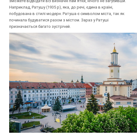
зможете відвідати всі визначні пам'ятки, нічого не загубивши.
Наприклад, Ратушу (1935 р), яка, до речі, єдина в країні,
побудована в стилі модерн. Ратуша є символом міста, так як
починала будуватися разом з містом. Зараз у Ратуші
призначається багато зустрічей.