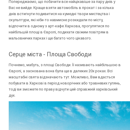
Попереджаємо, що побачити все найцікавіше за пару днів у
Вас не вийде. Краще взяти автомобіль в прокат і за кілька
днів встигнути подивитися на кумедні твори мистецтва і
скульптури, які ніби-то навмисне розкидали по місту,
відпочити в одному з арт-кафе Харкова, прогулятися по
найбільшій площі в Європі, подихати свіжим повітрям в
мальовничих парках і ще багато чого цікавого.
Серце міста - Площа Свободи
Почнемо, мабуть, з площі Свободи. Її називають найбільшою в
Європі, а заснована вона була ще в далеких 20х роках. Всі
масштабні свята відзначають тут. Можливо, Вам вдасться
побувати в Харкові в період новорічних або травневих гулянь,
тоді ви зможете по праву відчути цей справжній харківський
дух.