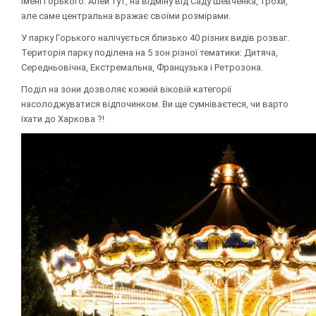
імені Горького. Алей тут, на відміну від Саду Шевченка, трохи,
але саме центральна вражає своїми розмірами.
У парку Горького налічується близько 40 різних видів розваг.
Територія парку поділена на 5 зон різної тематики: Дитяча,
Середньовічна, Екстремальна, Французька і Ретрозона.
Поділ на зони дозволяє кожній віковій категорії
насолоджуватися відпочинком. Ви ще сумніваєтеся, чи варто
їхати до Харкова ?!