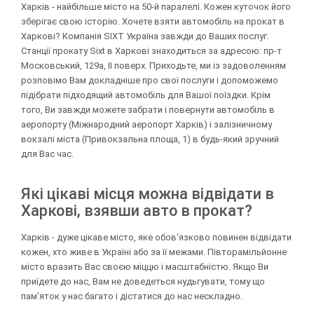
Харків - найбільше місто на 50-й паралелі. Кожен куточок його
зберігає свою історію. Хочете взяти автомобіль на прокат в
Харкові? Компанія SIXT Україна завжди до Ваших послуг.
Станції прокату Sixt в Харкові знаходиться за адресою: пр-т
Московський, 129а, II поверх. Приходьте, ми із задоволенням
розповімо Вам докладніше про свої послуги і допоможемо
підібрати підходящий автомобіль для Вашої поїздки. Крім
того, Ви завжди можете забрати і повернути автомобіль в
аеропорту (Міжнародний аеропорт Харків) і залізничному
вокзалі міста (Привокзальна площа, 1) в будь-який зручний
для Вас час.
Які цікаві місця можна відвідати в
Харкові, взявши авто в прокат?
Харків - дуже цікаве місто, яке обов'язково повинен відвідати
кожен, хто живе в Україні або за її межами. Півторамільйонне
місто вразить Вас своєю міццю і масштабністю. Якщо Ви
приїдете до нас, Вам не доведеться нудьгувати, тому що
пам'яток у нас багато і дістатися до нас нескладно.