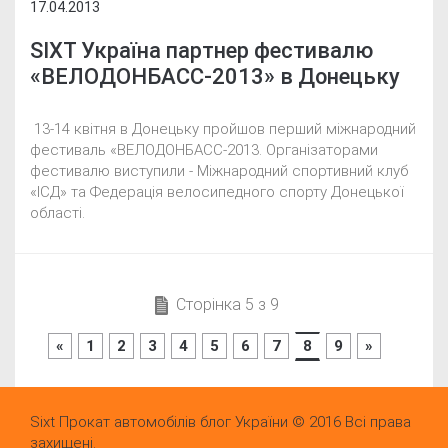
17.04.2013
SIXT Україна партнер фестивалю
«ВЕЛОДОНБАСС-2013» в Донецьку
13-14 квітня в Донецьку пройшов перший міжнародний
фестиваль «ВЕЛОДОНБАСС-2013. Організаторами
фестивалю виступили - Міжнародний спортивний клуб
«ІСД» та Федерація велосипедного спорту Донецької
області.
Сторінка 5 з 9
«
1
2
3
4
5
6
7
8
9
»
Sixt Прокат автомобілів блог України © 2016 Всі права
захищені.