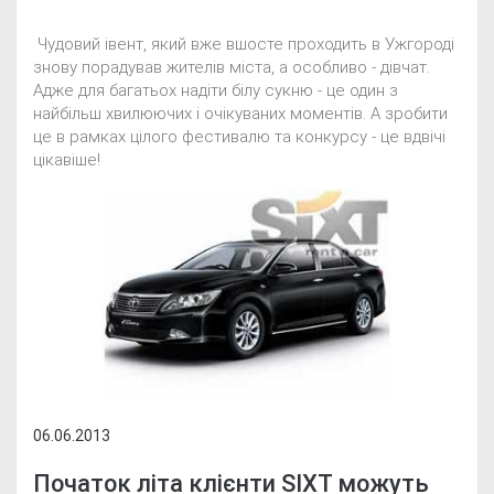
Чудовий івент, який вже вшосте проходить в Ужгороді
знову порадував жителів міста, а особливо - дівчат.
Адже для багатьох надіти білу сукню - це один з
найбільш хвилюючих і очікуваних моментів. А зробити
це в рамках цілого фестивалю та конкурсу - це вдвічі
цікавіше!
06.06.2013
Початок літа клієнти SIXT можуть