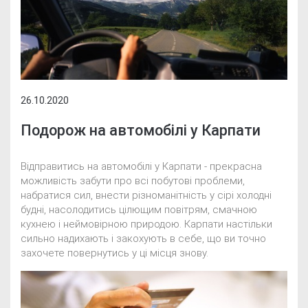
26.10.2020
Подорож на автомобілі у Карпати
Відправитись на автомобілі у Карпати - прекрасна
можливість забути про всі побутові проблеми,
набратися сил, внести різноманітність у сірі холодні
будні, насолодитись цілющим повітрям, смачною
кухнею і неймовірною природою. Карпати настільки
сильно надихають і закохують в себе, що ви точно
захочете повернутись у ці місця знову.